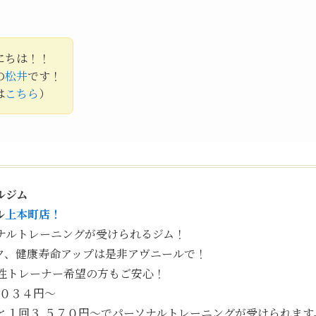
にちは！！
の
松井
です！
は
こちら
）
ルジム
ル
上本町店！
ナルトレーニングが受けられるジム！
ク、健康寿命アップは是非アヴニールで！
性トレーナー希望の方もご安心！
,０３４円〜
と１回３,５７０円〜でパーソナルトレーニングが受けられます