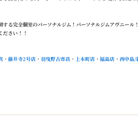
開する完全個室のパーソナルジム！パーソナルジムアヴニール
ください！！
店
・
藤井寺2号店
・
羽曳野古市店
・
上本町店
・
福島店
・
西中島/