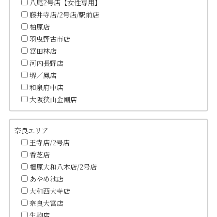
八尾2号店【女性専用】
藤井寺店/2号店/駅前店
柏原店
羽曳野古市店
富田林店
河内長野店
堺／鳳店
和泉府中店
大阪狭山金剛店
奈良エリア
王寺店/2号店
香芝店
橿原大和八木店/2号店
あやめ池店
大和西大寺店
奈良大宮店
生駒店