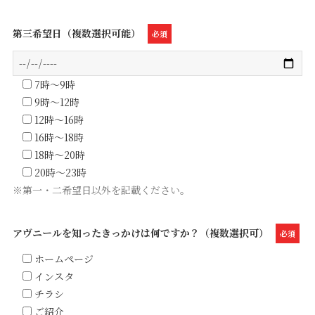
第三希望日（複数選択可能）
必須
7時～9時
9時～12時
12時～16時
16時～18時
18時～20時
20時～23時
※第一・二希望日以外を記載ください。
アヴニールを知ったきっかけは何ですか？（複数選択可）
必須
ホームページ
インスタ
チラシ
ご紹介