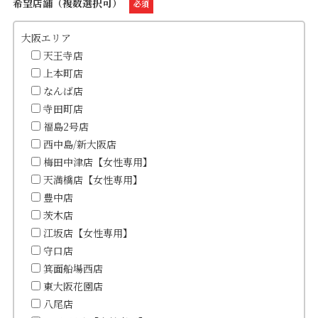
希望店舗（複数選択可）
必須
大阪エリア
天王寺店
上本町店
なんば店
寺田町店
福島2号店
西中島/新大阪店
梅田中津店【女性専用】
天満橋店【女性専用】
豊中店
茨木店
江坂店【女性専用】
守口店
箕面船場西店
東大阪花園店
八尾店