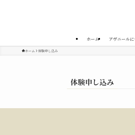
ホーム
アヴニールに
ホーム
体験申し込み
体験申し込み