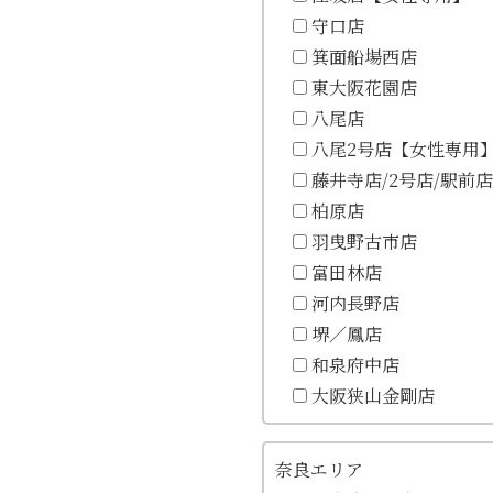
守口店
箕面船場西店
東大阪花園店
八尾店
八尾2号店【女性専用
藤井寺店/2号店/駅前店
柏原店
羽曳野古市店
富田林店
河内長野店
堺／鳳店
和泉府中店
大阪狭山金剛店
奈良エリア