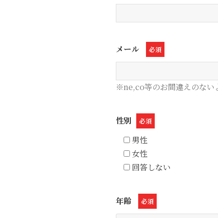
メール
必須
※ne,co等のお間違えのな
性別
必須
男性
女性
回答しない
年齢
必須