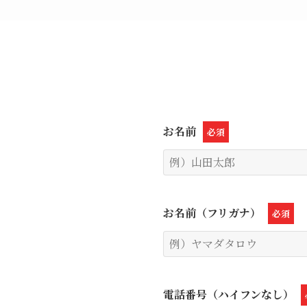
お名前
必須
お名前（フリガナ）
必須
電話番号（ハイフンなし）