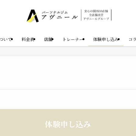
ついて
料金表
店舗
トレーナー
体験申し込み
コ
体験申し込み