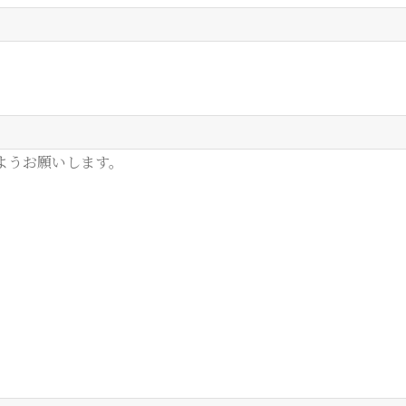
いようお願いします。