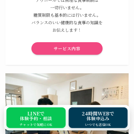
一切行いません。
糖質制限も基本的には行いません。
バランスのいい健康的な食事の知識を
お伝えします！
サービス内容
LINEで
24時間WEBで
体験予約・相談
体験申込み
チャットで気軽にOK
いつでも送信OK