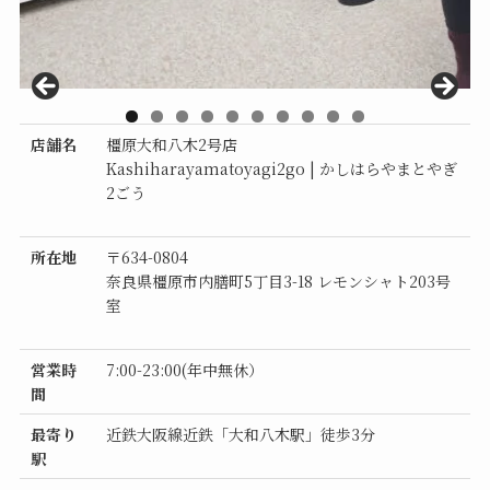
店舗名
橿原大和八木2号店
0
Kashiharayamatoyagi2go | かしはらやまとやぎ
2ごう
所在地
〒634-0804
奈良県橿原市内膳町5丁目3-18 レモンシャト203号
室
営業時
7:00-23:00(年中無休）
間
最寄り
近鉄大阪線近鉄「大和八木駅」徒歩3分
駅