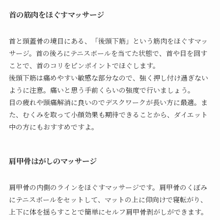
首の筋肉をほぐすマッサージ
首と頭蓋骨の境目にある、「後頭下筋」という筋肉をほぐすマッ
サージ。首の後ろにテニスボールを当てた状態で、首や目を回す
ことで、首のコリをピンポイントでほぐします。
後頭下筋は痛めやすい敏感な部分なので、強く押し付け過ぎない
ように注意。痛いと思う手前くらいの強度で行いましょう。
目の疲れや頭痛解消に良いのでデスクワークが長い方に最適。ま
た、むくみを取って小顔効果も期待できることから、ダイエット
中の方にもおすすめですよ。
肩甲骨はがしのマッサージ
肩甲骨の内側のラインをほぐすマッサージです。肩甲骨のくぼみ
にテニスボールをセットして、マットの上に仰向けで寝転がり、
上下に体を揺らすことで簡単にセルフ肩甲骨剥がしができます。