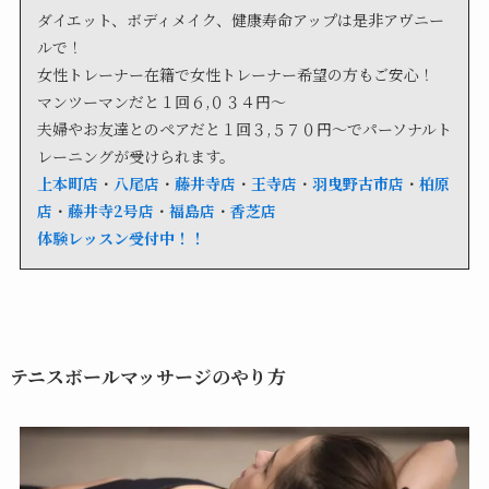
ダイエット、ボディメイク、健康寿命アップは是非アヴニー
ルで！
女性トレーナー在籍で女性トレーナー希望の方もご安心！
マンツーマンだと１回６,０３４円〜
夫婦やお友達とのペアだと１回３,５７０円〜でパーソナルト
レーニングが受けられます。
上本町店
・
八尾店
・
藤井寺店
・
王寺店
・
羽曳野古市店
・
柏原
店
・
藤井寺2号店
・
福島店
・
香芝店
体験レッスン受付中！！
テニスボールマッサージのやり方