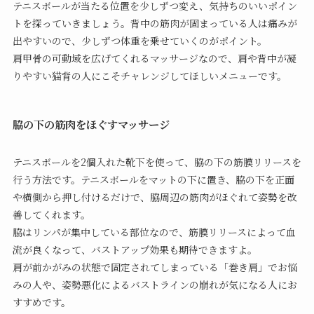
テニスボールが当たる位置を少しずつ変え、気持ちのいいポイン
トを探っていきましょう。背中の筋肉が固まっている人は痛みが
出やすいので、少しずつ体重を乗せていくのがポイント。
肩甲骨の可動域を広げてくれるマッサージなので、肩や背中が凝
りやすい猫背の人にこそチャレンジしてほしいメニューです。
脇の下の筋肉をほぐすマッサージ
テニスボールを2個入れた靴下を使って、脇の下の筋膜リリースを
行う方法です。テニスボールをマットの下に置き、脇の下を正面
や横側から押し付けるだけで、脇周辺の筋肉がほぐれて姿勢を改
善してくれます。
脇はリンパが集中している部位なので、筋膜リリースによって血
流が良くなって、バストアップ効果も期待できますよ。
肩が前かがみの状態で固定されてしまっている「巻き肩」でお悩
みの人や、姿勢悪化によるバストラインの崩れが気になる人にお
すすめです。