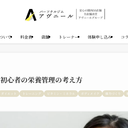
ついて
料金表
店舗
トレーナー
体験申し込み
コ
グ初心者の栄養管理の考え方
ダイエット
トレーニング
ビタミン・ミネラル
ボディメイク
体力づくり