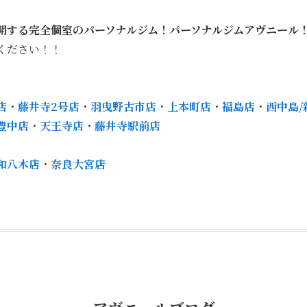
開する完全個室のパーソナルジム！パーソナルジムアヴニール
ください！！
店
・
藤井寺2号店
・
羽曳野古市店
・
上本町店
・
福島店
・
西中島/
豊中店
・
天王寺店
・
藤井寺駅前店
和八木店
・
奈良大宮店