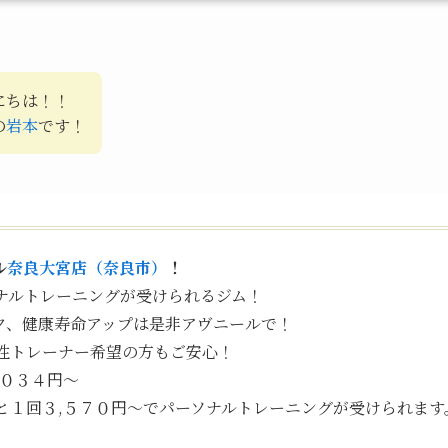
にちは！！
の
岩本
です！
ル
奈良大宮店（奈良市）
！
ナルトレーニングが受けられるジム！
ク、健康寿命アップは是非アヴニールで！
性トレーナー希望の方もご安心！
,０３４円〜
と１回３,５７０円〜でパーソナルトレーニングが受けられます