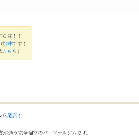
にちは！！
の
松井
です！
は
こちら
）
ル
八尾店
！
方が通う完全個室のパーソナルジムです。