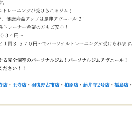
す。
ルトレーニングが受けられるジム！
ク、健康寿命アップは是非アヴニールで！
性トレーナー希望の方もご安心！
,０３４円〜
と１回３,５７０円〜でパーソナルトレーニングが受けられます
する完全個室
のパーソナルジム！パーソナルジムアヴニール！
ください！！
寺店
・
王寺店
・
羽曳野古市店
・
柏原店
・
藤井寺2号店
・
福島店