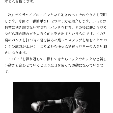
本となる構えです。
次にボクササイズのメインとなる動きのパンチのやり方を説明
します。今回は一番簡単な1・2のやり方を紹介します。1・2とは
最初に利き腕でない方で軽くパンチを打ち、その後に腰から捻り
ながら利き腕の方を大きく前に突き出すというものです。この2
発のパンチを打つ時に足を後ろに蹴ってステップを踏むことでパ
ンチの威力が上がり、より全身を使った消費カロリーの大きい動
きになります。
この1・2を繰り返して、慣れてきたらフックやキックなど新し
い動きも合わせていくとより全身を使った運動になっていきま
す。