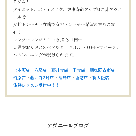
るジム！
ダイエット、ボディメイク、健康寿命アップは是非アヴニ
ールで！
女性トレーナー在籍で女性トレーナー希望の方もご安
心！
マンツーマンだと１回６,０３４円〜
夫婦やお友達とのペアだと１回３,５７０円〜でパーソナ
ルトレーニングが受けられます。
上本町店
・
八尾店
・
藤井寺店
・
王寺店
・
羽曳野古市店
・
柏原店
・
藤井寺2号店
・
福島店
・
香芝店
・
新大阪店
体験レッスン受付中！！
アヴニールブログ