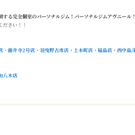
開する完全個室のパーソナルジム！パーソナルジムアヴニール
ください！！
店
・
藤井寺2号店
・
羽曳野古市店
・
上本町店
・
福島店
・
西中島/
和八木店