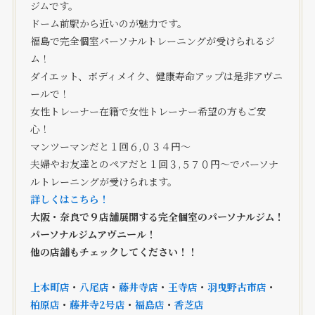
ジムです。
ドーム前駅から近いのが魅力です。
福島で完全個室パーソナルトレーニングが受けられるジ
ム！
ダイエット、ボディメイク、健康寿命アップは是非アヴニ
ールで！
女性トレーナー在籍で女性トレーナー希望の方もご安
心！
マンツーマンだと１回６,０３４円〜
夫婦やお友達とのペアだと１回３,５７０円〜でパーソナ
ルトレーニングが受けられます。
詳しくはこちら！
大阪・奈良で９店舗展開する完全個室
のパーソナルジム！
パーソナルジムアヴニール！
他の店舗もチェックしてください！！
上本町店
・
八尾店
・
藤井寺店
・
王寺店
・
羽曳野古市店
・
柏原店
・
藤井寺2号店
・
福島店
・
香芝店