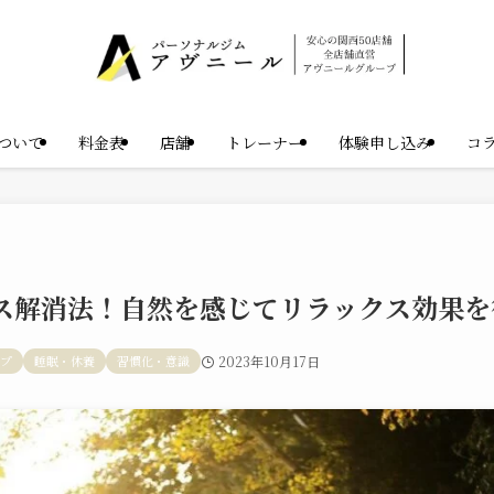
ついて
料金表
店舗
トレーナー
体験申し込み
コ
ス解消法！自然を感じてリラックス効果を
ップ
睡眠・休養
習慣化・意識
2023年10月17日