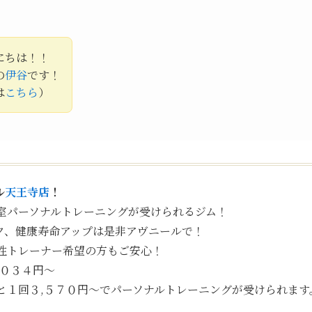
にちは！！
の
伊谷
です！
は
こちら
）
ル
天王寺店
！
室パーソナルトレーニングが受けられるジム！
ク、健康寿命アップは是非アヴニールで！
性トレーナー希望の方もご安心！
,０３４円〜
と１回３,５７０円〜でパーソナルトレーニングが受けられます