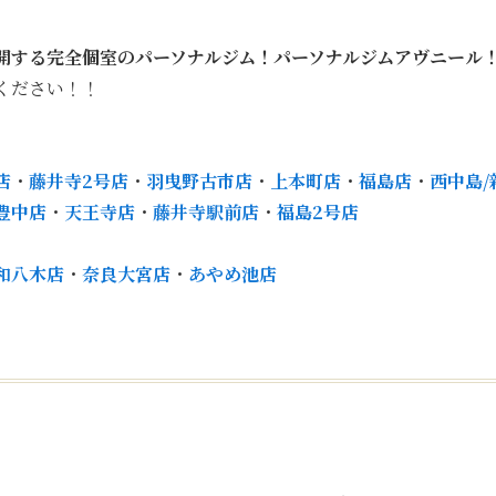
開する完全個室のパーソナルジム！パーソナルジムアヴニール
ください！！
店
・
藤井寺2号店
・
羽曳野古市店
・
上本町店
・
福島店
・
西中島/
豊中店
・
天王寺店
・
藤井寺駅前店
・
福島2号店
和八木店
・
奈良大宮店
・
あやめ池店