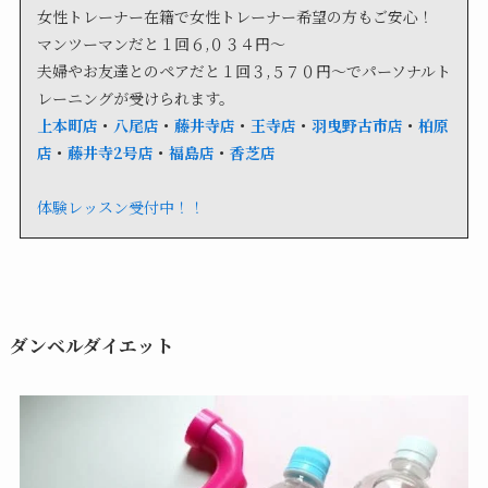
女性トレーナー在籍で女性トレーナー希望の方もご安心！
マンツーマンだと１回６,０３４円〜
夫婦やお友達とのペアだと１回３,５７０円〜でパーソナルト
レーニングが受けられます。
上本町店
・
八尾店
・
藤井寺店
・
王寺店
・
羽曳野古市店
・
柏原
店
・
藤井寺2号店
・
福島店
・
香芝店
体験レッスン受付中！！
ダンベルダイエット