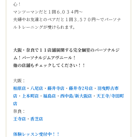
心！
マンツーマンだと１回６,０３４円〜
夫婦やお友達とのペアだと１回３,５７０円〜でパーソナ
ルトレーニングが受けられます。
大阪・奈良で１１店舗展開する完全個室のパーソナルジ
ム！パーソナルジムアヴニール！
他の店舗もチェックしてください！！
大阪：
柏原店
・
八尾店
・
藤井寺店
・
藤井寺2号店
・
羽曳野古市
店
・
上本町店
・
福島店
・
西中島/新大阪店
・
天王寺/寺田町
店
奈良：
王寺店
・
香芝店
体験レッスン受付中！！