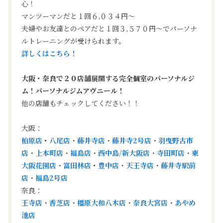
心！
マンツーマンだと１回６,０３４円〜
夫婦やお友達とのペアだと１回３,５７０円〜でパーソナ
ルトレーニングが受けられます。
詳しくはこちら！
大阪・奈良で２０店舗展開する完全個室のパーソナルジ
ム！パーソナルジムアヴニール！
他の店舗もチェックしてください！！
大阪：
柏原店
・
八尾店
・
藤井寺店
・
藤井寺2号店
・
羽曳野古市
店
・
上本町店
・
福島店
・
西中島/新大阪店
・
寺田町店
・
東
大阪花園店
・
富田林店
・
豊中店
・
天王寺店
・
藤井寺駅前
店
・
福島2号店
奈良：
王寺店
・
香芝店
・
橿原大和八木店
・
奈良大宮店
・
あやめ
池店