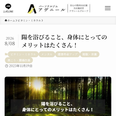
公式LINE
ホーム
ビタミン・ミネラル
陽を浴びること、身体にとっての
2026
8/08
メリットはたくさん！
ビタミン・ミネラル
メンタル
健康寿命アップ
睡眠・休養
肩こり・腰痛改善
2023年11月19日