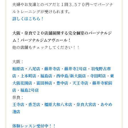
夫婦やお友達とのペアだと１回３,５７０円〜でパーソナ
ルトレーニングが受けられます。
詳しくはこちら！
大阪・奈良で２０店舗展開する完全個室のパーソナルジ
ム！パーソナルジムアヴニール！
他の店舗もチェックしてください！！
大阪：
柏原店
・
八尾店
・
藤井寺店
・
藤井寺2号店
・
羽曳野古市
店
・
上本町店
・
福島店
・
西中島/新大阪店
・
寺田町店
・
東
大阪花園店
・
富田林店
・
豊中店
・
天王寺店
・
藤井寺駅前
店
・
福島2号店
奈良：
王寺店
・
香芝店
・
橿原大和八木店
・
奈良大宮店
・
あやめ
池店
体験レッスン受付中！！