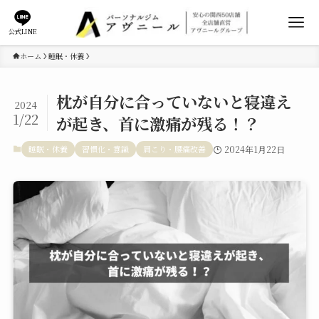
公式LINE
ホーム
睡眠・休養
枕が自分に合っていないと寝違え
2024
1/22
が起き、首に激痛が残る！？
睡眠・休養
習慣化・意識
肩こり・腰痛改善
2024年1月22日