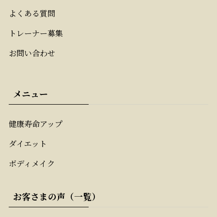
よくある質問
トレーナー募集
お問い合わせ
メニュー
健康寿命アップ
ダイエット
ボディメイク
お客さまの声（一覧）