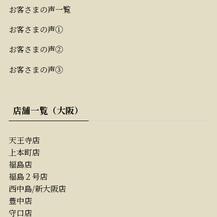
お客さまの声一覧
お客さまの声①
お客さまの声②
お客さまの声③
店舗一覧（大阪）
天王寺店
上本町店
福島店
福島２号店
西中島/新大阪店
豊中店
守口店