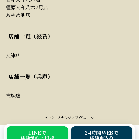
橿原大和八木2号店
あやめ池店
店舗一覧（滋賀）
大津店
店舗一覧（兵庫）
宝塚店
©
パーソナルジムアヴニール
LINEで
24時間WEBで
体験予約・相談
体験申込み