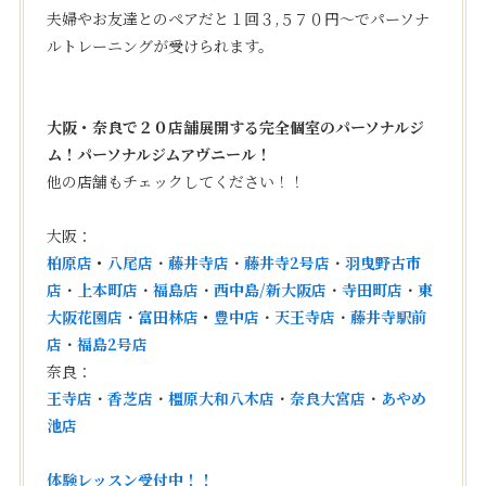
夫婦やお友達とのペアだと１回３,５７０円〜でパーソナ
ルトレーニングが受けられます。
大阪・奈良で２０店舗展開する完全個室のパーソナルジ
ム！パーソナルジムアヴニール！
他の店舗もチェックしてください！！
大阪：
柏原店
・
八尾店
・
藤井寺店
・
藤井寺2号店
・
羽曳野古市
店
・
上本町店
・
福島店
・
西中島/新大阪店
・
寺田町店
・
東
大阪花園店
・
富田林店
・
豊中店
・
天王寺店
・
藤井寺駅前
店
・
福島2号店
奈良：
王寺店
・
香芝店
・
橿原大和八木店
・
奈良大宮店
・
あやめ
池店
体験レッスン受付中！！