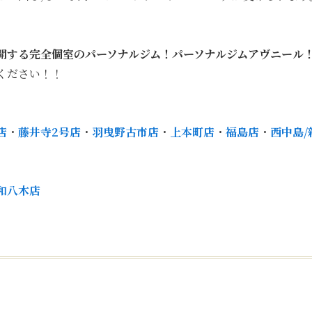
開する
完全個室のパーソナルジム！パーソナルジムアヴニール
ください！！
店
・
藤井寺2号店
・
羽曳野古市店
・
上本町店
・
福島店
・
西中島/
和八木店