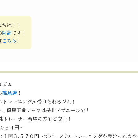
にちは！！
の
阿部
です！
は
こちら
）
ルジム
ル
福島店
！
ルトレーニングが受けられるジム！
ク、健康寿命アップは是非アヴニールで！
性トレーナー希望の方もご安心！
,０３４円〜
と１回３,５７０円〜でパーソナルトレーニングが受けられます