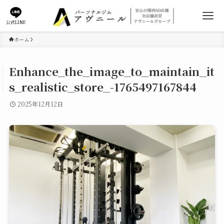
公式LINE
ホーム
Enhance_the_image_to_maintain_it
s_realistic_store_-1765497167844
2025年12月12日