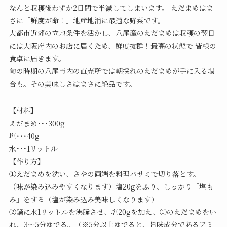
なんと収穫後わずか2日間で半減してしまいます。 えだまめはま
さに「鮮度が命！」地産地消に最適な野菜です。
大都市近郊の立地条件を活かし、八尾産のえだまめは収穫の翌日
には大阪府内のお店に届くため、鮮度抜群！最高の状態で 皆様の
食卓に届きます。
旬の時期の八尾市内の直売所では朝採れのえだまめが手に入る場
合も。その美味しさはまさに絶品です。
【材料】
えだまめ･･･300g
塩･･･40g
水･･･1リットル
【作り方】
①えだまめを洗い、さやの両端を料理バサミで切り落とす。
（味が染み込みやすくなります）塩20gをふり、しっかり「塩も
み」をする（塩が染み込み美味しくなります）
②鍋に水1リットルを沸騰させ、塩20gを加え、①のえだまめをい
れ、3～5分ゆでる。（※5分以上ゆでると、旨味成分であるアミ