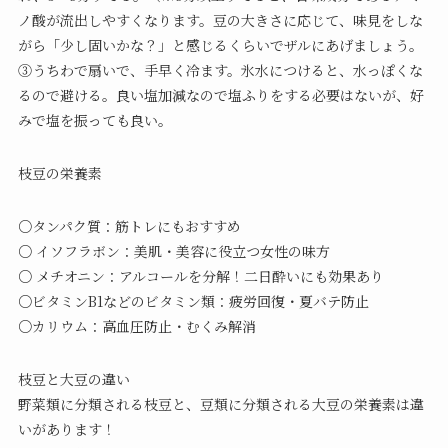
ノ酸が流出しやすくなります。豆の大きさに応じて、味見をしな
がら「少し固いかな？」と感じるくらいでザルにあげましょう。
③うちわで扇いで、手早く冷ます。氷水につけると、水っぽくな
るので避ける。良い塩加減なので塩ふりをする必要はないが、好
みで塩を振っても良い。
枝豆の栄養素
○タンパク質：筋トレにもおすすめ
○ イソフラボン：美肌・美容に役立つ女性の味方
○ メチオニン：アルコールを分解！二日酔いにも効果あり
○ビタミンB1などのビタミン類：疲労回復・夏バテ防止
○カリウム：高血圧防止・むくみ解消
枝豆と大豆の違い
野菜類に分類される枝豆と、豆類に分類される大豆の栄養素は違
いがあります！