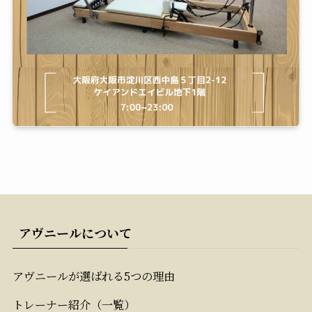
アヴニールについて
アヴニールが選ばれる5つの理由
トレーナー紹介（一覧）