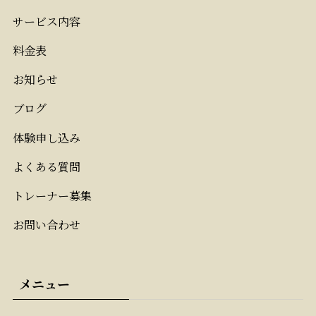
サービス内容
料金表
お知らせ
ブログ
体験申し込み
よくある質問
トレーナー募集
お問い合わせ
メニュー