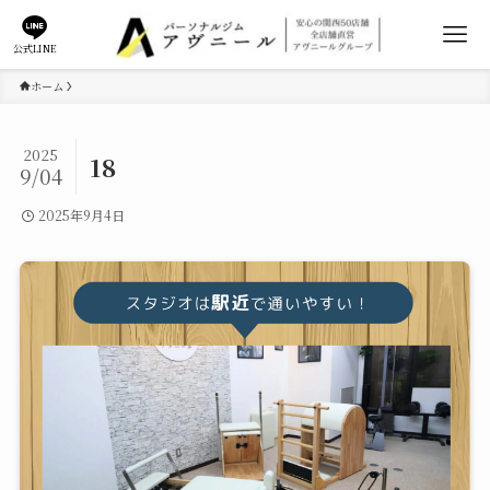
公式LINE
ホーム
2025
18
9/04
2025年9月4日